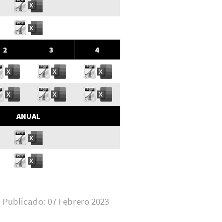
2
3
4
ANUAL
Publicado: 07 Febrero 2023