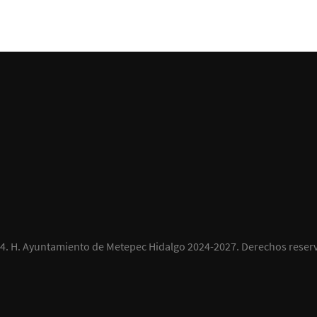
4.
H. Ayuntamiento de Metepec Hidalgo 2024-2027
. Derechos reser