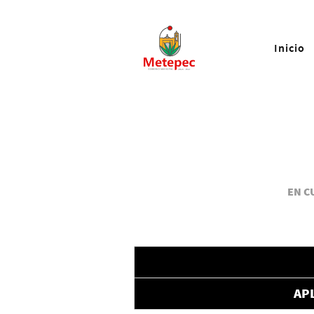
Inicio
EN C
AP