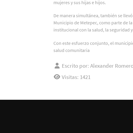
mujeres y sus hijas e hijos.
De manera simultánea, también se llevó a
Municipio de Metepec, como parte de la
institucional con la salud, la seguridad 
Con este esfuerzo conjunto, el municipio
salud comunitaria
Escrito por:
Alexander Romero
Visitas: 1421