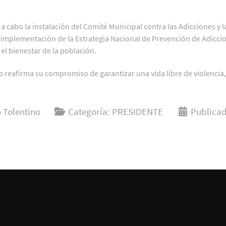
 cabo la instalación del Comité Municipal contra las Adicciones y l
 implementación de la Estrategia Nacional de Prevención de Adicci
y el bienestar de la población.
 reafirma su compromiso de garantizar una vida libre de violencia, 
 Tolentino
Categoría:
PRESIDENTE
Publicad